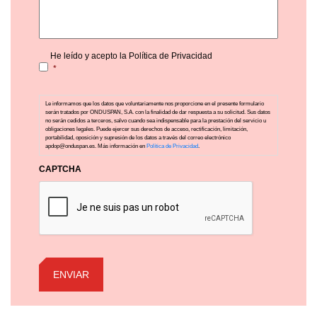
Consentimiento
*
He leído y acepto la Política de Privacidad
*
Le informamos que los datos que voluntariamente nos proporcione en el presente formulario
serán tratados por ONDUSPAN, S.A. con la finalidad de dar respuesta a su solicitud. Sus datos
no serán cedidos a terceros, salvo cuando sea indispensable para la prestación del servicio u
obligaciones legales. Puede ejercer sus derechos de acceso, rectificación, limitación,
portabilidad, oposición y supresión de los datos a través del correo electrónico
apdop@onduspan.es. Más información en
Política de Privacidad
.
CAPTCHA