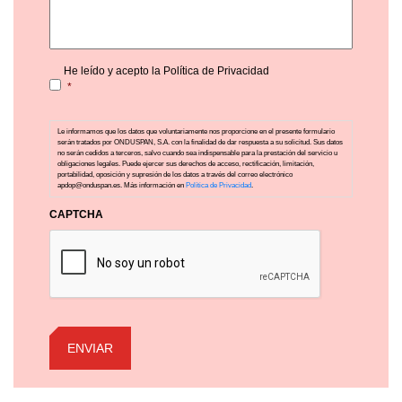
Consentimiento
*
He leído y acepto la Política de Privacidad
*
Le informamos que los datos que voluntariamente nos proporcione en el presente formulario
serán tratados por ONDUSPAN, S.A. con la finalidad de dar respuesta a su solicitud. Sus datos
no serán cedidos a terceros, salvo cuando sea indispensable para la prestación del servicio u
obligaciones legales. Puede ejercer sus derechos de acceso, rectificación, limitación,
portabilidad, oposición y supresión de los datos a través del correo electrónico
apdop@onduspan.es. Más información en
Política de Privacidad
.
CAPTCHA